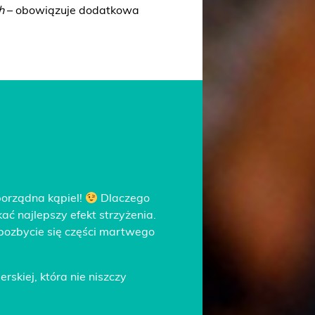
h
– obowiązuje dodatkowa
porządna kąpiel!
Dlaczego
ć najlepszy efekt strzyżenia.
pozbycie się części martwego
rskiej, która nie niszczy