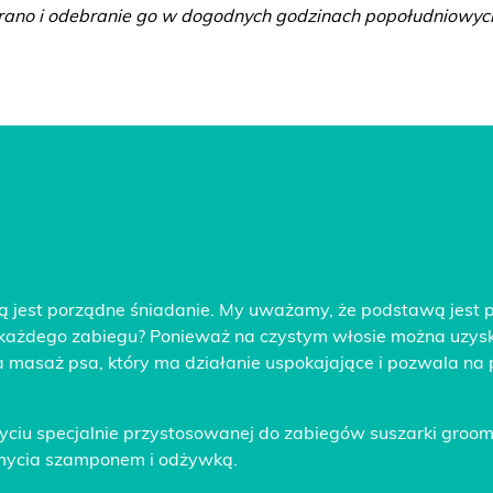
 rano i odebranie go w dogodnych godzinach popołudniowyc
ą jest porządne śniadanie. My uważamy, że podstawą jest 
 każdego zabiegu? Ponieważ na czystym włosie można uzyska
masaż psa, który ma działanie uspokajające i pozwala na 
użyciu specjalnie przystosowanej do zabiegów suszarki groome
a mycia szamponem i odżywką.