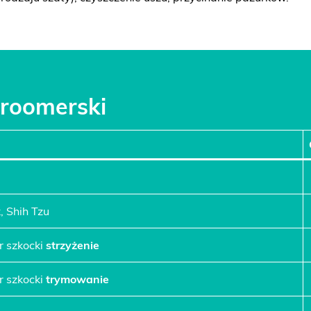
groomerski
, Shih Tzu
er szkocki
strzyżenie
er szkocki
trymowanie