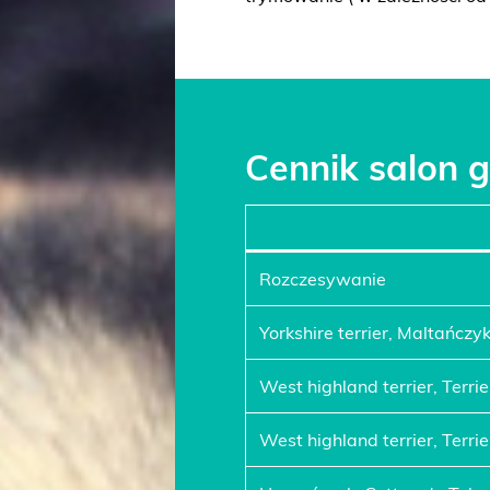
Cennik salon 
Rozczesywanie
Yorkshire terrier, Maltańczyk
West highland terrier, Terri
West highland terrier, Terri