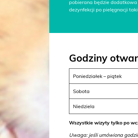
pobierana będzie dodatkowa o
dezynfekcji po pielęgnacji tak
Godziny otwar
Poniedziałek – piątek
Sobota
Niedziela
Wszystkie wizyty tylko po w
Uwaga: jeśli umówiona godzin