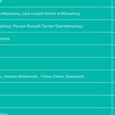
ar
rótkowłosy, jack russell terrier krótkowłosy
owłosy, Person Russell Terrier Szorstkowłosy
redni,
nu, Alaska Malemute , Chow Chow, Samoyed
łosy