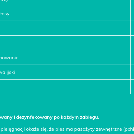
łosy
ymowanie
walijski
izowany i dezynfekowany po każdym zabiegu.
 pielęgnacji okaże się, że pies ma pasożyty zewnętrzne (pchły 