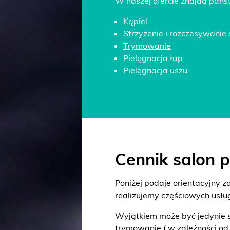
W naszej ofercie znajdą pańs
Kąpiel
Strzyżenie i rozczesywanie s
Trymowanie
Pielęgnacja łap
Pielęgnacja uszu
Cennik salon p
Poniżej podaje orientacyjny za
realizujemy częściowych usług
Wyjątkiem może być jedynie st
trymowanie ( w zależności od 