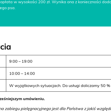
płata w wysokości 200 zł. Wynika ona z konieczności doda
iego psa.
cia
9:00 – 19:00
10:00 – 14:00
W wyjątkowych sytuacjach. Do usługi doliczamy 50 % 
cześniejszym umówieniu.
a zabiegu pielęgnacyjnego jest dla Państwa z jakiś względ