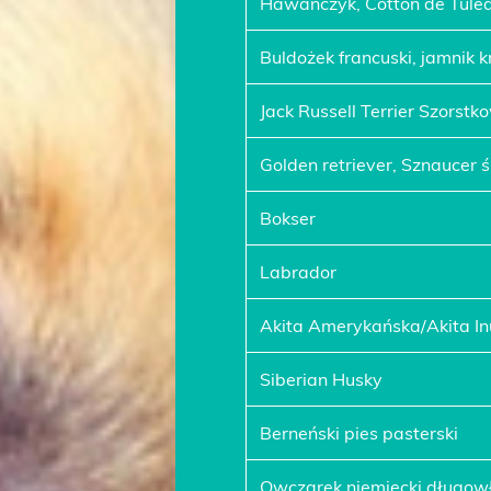
Hawańczyk, Cotton de Tule
Buldożek francuski, jamnik k
Jack Russell Terrier Szorstk
Golden retriever, Sznaucer ś
Bokser
Labrador
Akita Amerykańska/Akita I
Siberian Husky
Berneński pies pasterski
Owczarek niemiecki długow