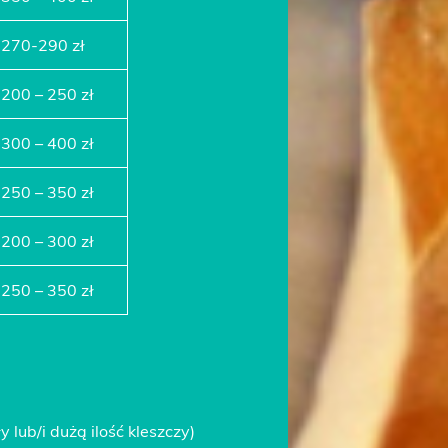
270-290 zł
200 – 250 zł
300 – 400 zł
250 – 350 zł
200 – 300 zł
250 – 350 zł
lub/i dużą ilość kleszczy)