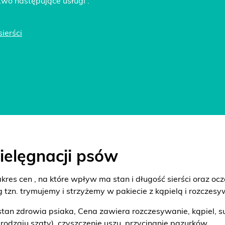
two następujące usługi :
ierści
ielęgnacji psów
kres cen , na które wpływ ma stan i długość sierści oraz ocz
 tzn. trymujemy i strzyżemy w pakiecie z kąpielą i rozczesy
an zdrowia psiaka, Cena zawiera rozczesywanie, kąpiel, sus
rodzaju szaty), czyszczenie uszu, przycinanie pazurków.