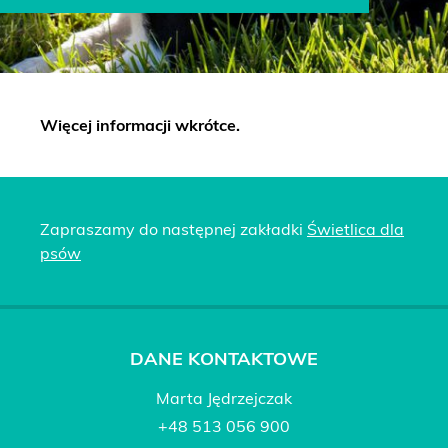
Więcej informacji wkrótce.
Zapraszamy do następnej zakładki
Świetlica dla
psów
DANE KONTAKTOWE
Marta Jędrzejczak
+48 513 056 900